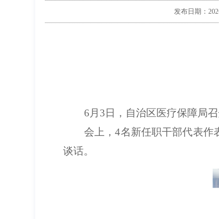
发布日期：
202
6
月
3
日
，
自治区医疗保障局召
会上，
4
名新任职干部代表作
谈话
。