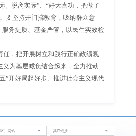
远、脱离实际
”
、
“
好大喜功，把做了
。
要坚持开门搞教育，
吸纳群众意
、服务提质、基金严管，以民生实效检
责任，
把开展树立和践行正确政绩观
主义为基层减负结合起来，
全力
推动
五
”
开好局起好步、推进社会主义现代
（区）网站
其它链接