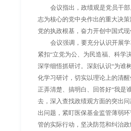
会议指出，政绩观是党员干部
志为核心的党中央作出的重大决策
党的执政根基，奋力开创中国式现
会议强调，
要充分认识开展学
紧扣
“
立党为公、为民造福、科学
深学细悟抓研讨。
深刻认识
“
为谁
化学习研讨，
切实以理论上的清醒
正弄清楚、搞明白、回答好
“
我是
去，深入查找政绩观方面的突出问
出问题，
紧盯医保基金监管薄弱环
管
的实际行动，坚决防范和
纠治政