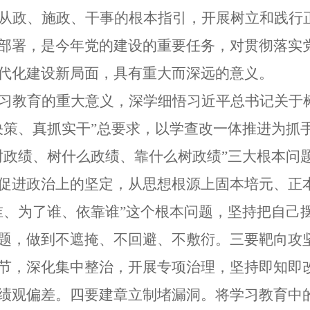
从政、施政、干事的根本指引，开展树立和践行
部署，是今年党的建设的重要任务，对贯彻落实
代化建设新局面，具有重大而深远的意义。
习教育的重大意义，深学细悟习近平总书记关于
决策、真抓实干
”
总要求，以学查改一体推进为抓
树政绩、树什么政绩、靠什么树政绩
”
三大根本问
促进政治上的坚定，从思想根源上固本培元、正
谁、为了谁、依靠谁
”
这个根本问题，坚持把自己
题，做到不遮掩、不回避、不敷衍。
三要靶向攻
节，
深化集中整治，开展专项治理，坚持即知即
绩观偏差
。
四要建章立制堵漏洞。
将学习教育中