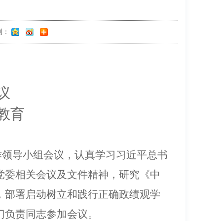
到：
议
教育
作领导小组会议
，
认真
学习
习近平总书
党委
相关会议及文件
精神，
研究
《中
，部署启动树立和践行正确政绩观
学
门负责同志
参加会议。