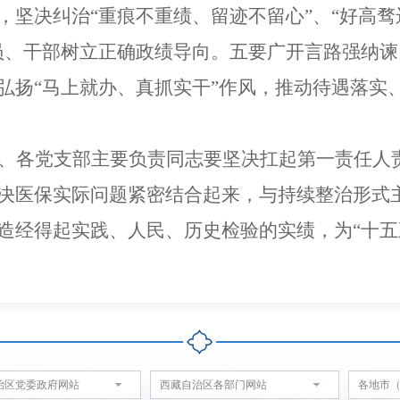
，坚决纠治
“
重痕不重绩、留迹不留心
”
、
“
好高骛
员、
干部树立正确政绩导向。
五要广开言路强纳谏
弘扬
“
马上就办、真抓实干
”
作风，推动待遇落实
、各党支部主要负责同志
要坚决扛起
第一责任人
决医保实际问题紧密结合起来，与持续整治形式
造经得起实践、人民、历史检验的实绩，为
“
十五
治区党委政府网站
西藏自治区各部门网站
各地市