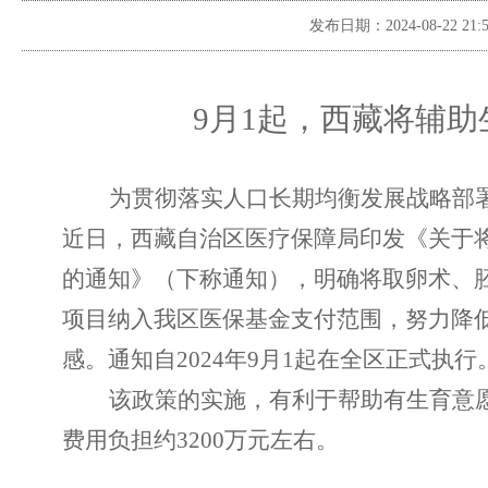
发布日期：
2024-08-22 21:
9
月
1
起，西藏
将
辅助
为贯彻落实
人口长期均衡发展战略部
近日，
西藏
自治区
医疗保障局
印发《关于
的通知》（
下称通知
）
，明确
将
取卵术、
项目纳入我区医保
基金
支付范围，
努力降
感。通知自
2024
年
9
月
1
起在全区正式执行
该政策的实施，有利于帮助有生育意
费用负担约
3200
万元左右。